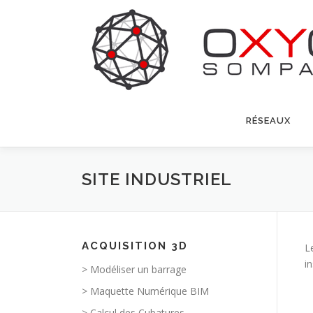
Aller
au
contenu
RÉSEAUX
SITE INDUSTRIEL
ACQUISITION 3D
L
i
> Modéliser un barrage
> Maquette Numérique BIM
> Calcul des Cubatures