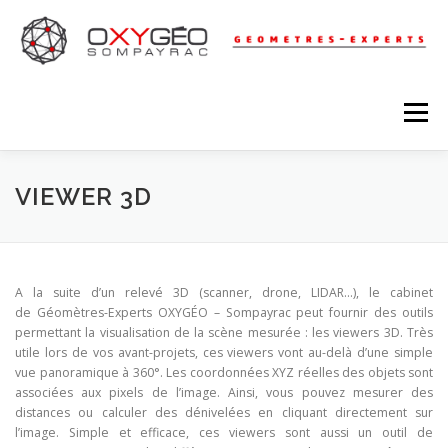
Aller
au
contenu
Menu
RÉSEAUX
ACQUISITION 3D
VIEWER 3D
TOPOGRAPHIE – FONCIER
LEVÉ D’ARCHITECTURE
A la suite d’un relevé 3D (scanner, drone, LIDAR…), le cabinet
de Géomètres-Experts OXYGÉO – Sompayrac peut fournir des outils
permettant la visualisation de la scène mesurée : les viewers 3D. Très
URBANISME
COPROPRIÉTÉ
utile lors de vos avant-projets, ces viewers vont au-delà d’une simple
vue panoramique à 360°. Les coordonnées XYZ réelles des objets sont
associées aux pixels de l’image. Ainsi, vous pouvez mesurer des
distances ou calculer des dénivelées en cliquant directement sur
l’image. Simple et efficace, ces viewers sont aussi un outil de