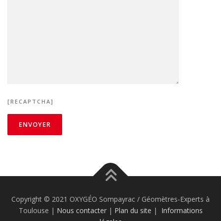
[RECAPTCHA]
Copyright © 2021 OXYGÉO Sompayrac / Géomètres-Experts à
Toulouse |
Nous contacter
|
Plan du site
|
Informations