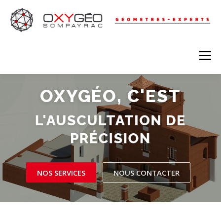
Aller
au
contenu
Menu
OXYGÉO, C'EST
RÉSEAUX
ACQUISITION 3D
L'AUSCULTATION DE
TOPOGRAPHIE – FONCIER
LEVÉ D’ARCHITECTURE
PRÉCISION
URBANISME
COPROPRIÉTÉ
NOS SERVICES
NOUS CONTACTER