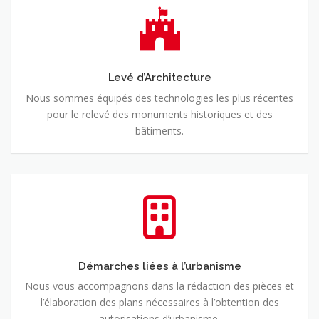
Levé
d’Architecture
Levé d’Architecture
Nous sommes équipés des technologies les plus récentes
pour le relevé des monuments historiques et des
bâtiments.
Démarches
liées
à
l’urbanisme
Démarches liées à l’urbanisme
Nous vous accompagnons dans la rédaction des pièces et
l’élaboration des plans nécessaires à l’obtention des
autorisations d’urbanisme.