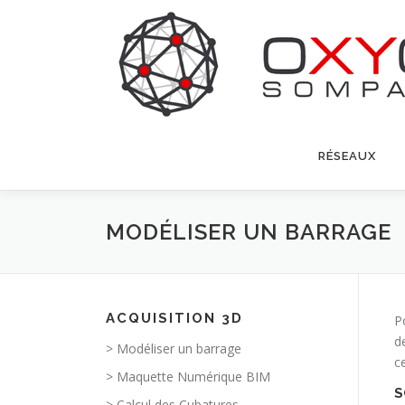
Aller
au
contenu
RÉSEAUX
MODÉLISER UN BARRAGE
ACQUISITION 3D
P
d
> Modéliser un barrage
c
> Maquette Numérique BIM
S
> Calcul des Cubatures