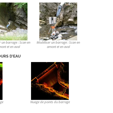
 un barrage : Scan en
Modéliser un barrage : Scan en
ont et en aval
amont et en aval
OURS D’EAU
age
Nuage de points du barrage