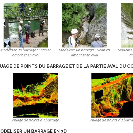
Modéliser un barrage : Scan en
Modéliser un barrage : Scan en
Modéliser
amont et en aval
amont et en aval
am
UAGE DE POINTS DU BARRAGE ET DE LA PARTIE AVAL DU C
Nuage de points du barrage
Nuage de points du barr
ODÉLISER
UN BARRAGE EN 3D