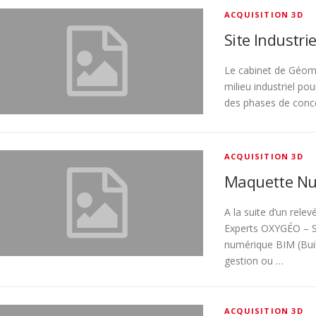
ACQUISITION 3D
Site Industrie
Le cabinet de Géom
milieu industriel pou
des phases de con
ACQUISITION 3D
Maquette Nu
A la suite d’un rele
Experts OXYGÉO – S
numérique BIM (Buil
gestion ou …
ACQUISITION 3D