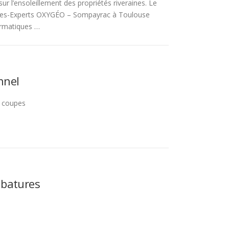
sur l’ensoleillement des propriétés riveraines. Le
res-Experts OXYGÉO – Sompayrac à Toulouse
ormatiques …
nnel
s coupes
ubatures