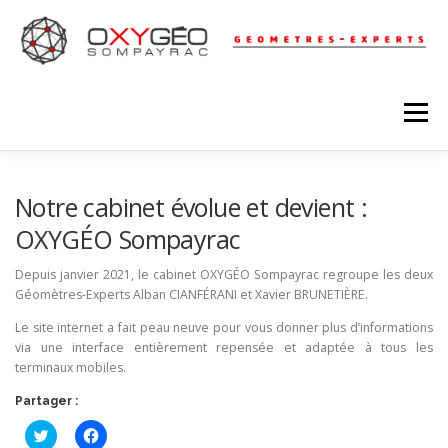
Aller
au
contenu
Menu
RÉSEAUX
ACQUISITION 3D
Notre cabinet évolue et devient :
OXYGÉO Sompayrac
TOPOGRAPHIE – FONCIER
LEVÉ D’ARCHITECTURE
Depuis janvier 2021, le cabinet OXYGÉO Sompayrac regroupe les deux
Géomètres-Experts Alban CIANFÉRANI et Xavier BRUNETIÈRE.
Le site internet a fait peau neuve pour vous donner plus d’informations
URBANISME
COPROPRIÉTÉ
via une interface entièrement repensée et adaptée à tous les
terminaux mobiles.
Partager :
C
C
l
l