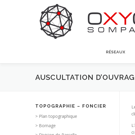
Aller
au
contenu
RÉSEAUX
AUSCULTATION D’OUVRAG
TOPOGRAPHIE – FONCIER
L
cl
> Plan topographique
L
> Bornage
c
> Division de Parcelle