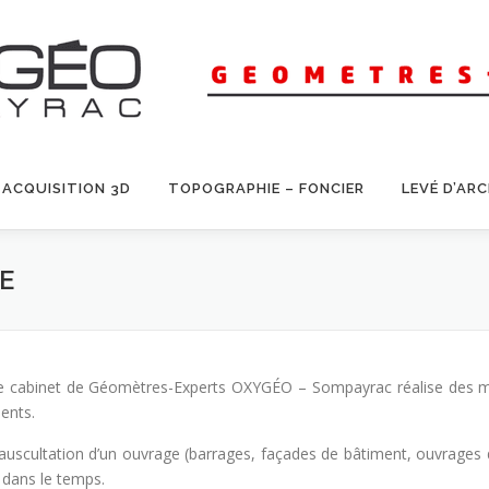
ACQUISITION 3D
TOPOGRAPHIE – FONCIER
LEVÉ D’AR
E
e cabinet de Géomètres-Experts OXYGÉO – Sompayrac réalise des miss
ients.
’auscultation d’un ouvrage (barrages, façades de bâtiment, ouvrages d’
i dans le temps.