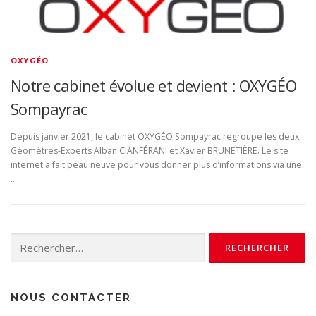
a
l
i
OXYGÉO
t
Notre cabinet évolue et devient : OXYGÉO
é
Sompayrac
s
Depuis janvier 2021, le cabinet OXYGÉO Sompayrac regroupe les deux
Géomètres-Experts Alban CIANFÉRANI et Xavier BRUNETIÈRE. Le site
internet a fait peau neuve pour vous donner plus d’informations via une
…
Rechercher :
NOUS CONTACTER