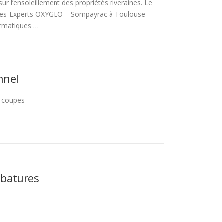
sur l’ensoleillement des propriétés riveraines. Le
res-Experts OXYGÉO – Sompayrac à Toulouse
ormatiques …
nnel
s coupes
ubatures