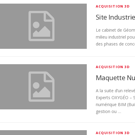
ACQUISITION 3D
Site Industrie
Le cabinet de Géom
milieu industriel pou
des phases de con
ACQUISITION 3D
Maquette Nu
A la suite d’un rele
Experts OXYGÉO – S
numérique BIM (Buil
gestion ou …
ACQUISITION 3D