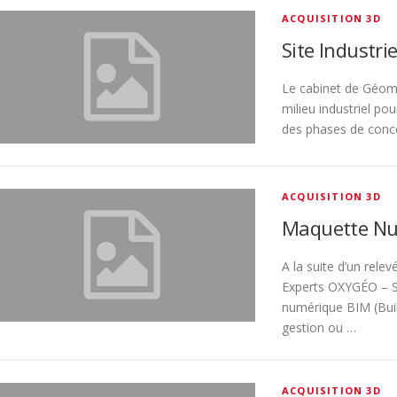
ACQUISITION 3D
Site Industrie
Le cabinet de Géom
milieu industriel pou
des phases de con
ACQUISITION 3D
Maquette Nu
A la suite d’un rele
Experts OXYGÉO – S
numérique BIM (Buil
gestion ou …
ACQUISITION 3D