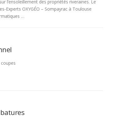
sur l’ensoleillement des propriétés riveraines. Le
res-Experts OXYGÉO – Sompayrac à Toulouse
ormatiques …
nnel
s coupes
ubatures