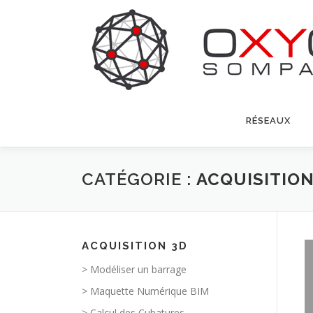
Aller
au
contenu
RÉSEAUX
CATÉGORIE :
ACQUISITION
ACQUISITION 3D
> Modéliser un barrage
> Maquette Numérique BIM
> Calcul des Cubatures