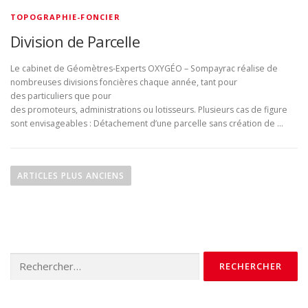
TOPOGRAPHIE-FONCIER
Division de Parcelle
Le cabinet de Géomètres-Experts OXYGÉO – Sompayrac réalise de
nombreuses divisions foncières chaque année, tant pour
des particuliers que pour
des promoteurs, administrations ou lotisseurs. Plusieurs cas de figure
sont envisageables : Détachement d’une parcelle sans création de …
N
a
ARTICLES PLUS ANCIENS
v
i
g
a
Rechercher :
t
i
o