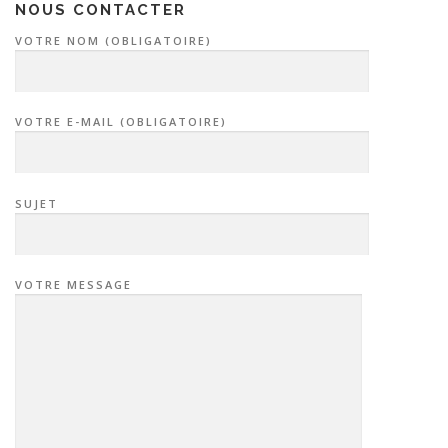
n
NOUS CONTACTER
d
VOTRE NOM (OBLIGATOIRE)
e
s
a
VOTRE E-MAIL (OBLIGATOIRE)
r
t
i
SUJET
c
l
e
VOTRE MESSAGE
s