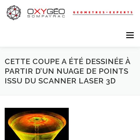
Aller
au
contenu
Menu
RÉSEAUX
ACQUISITION 3D
CETTE COUPE A ÉTÉ DESSINÉE À
PARTIR D’UN NUAGE DE POINTS
ISSU DU SCANNER LASER 3D
TOPOGRAPHIE – FONCIER
LEVÉ D’ARCHITECTURE
URBANISME
COPROPRIÉTÉ